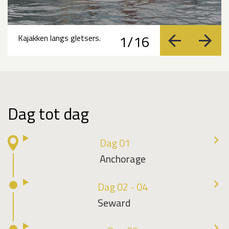
1/16
Kajakken langs gletsers.
vorige
volge
Dag tot dag
Dag 01
Anchorage
Dag 02 - 04
Seward