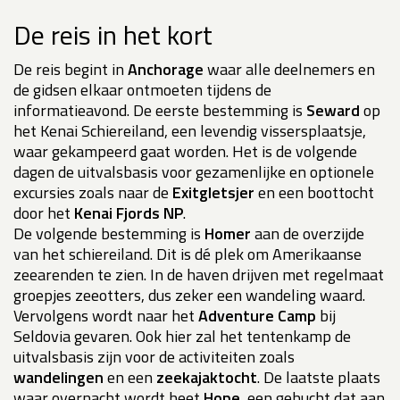
De reis in het kort
De reis begint in
Anchorage
waar alle deelnemers en
de gidsen elkaar ontmoeten tijdens de
informatieavond. De eerste bestemming is
Seward
op
het Kenai Schiereiland, een levendig vissersplaatsje,
waar gekampeerd gaat worden. Het is de volgende
dagen de uitvalsbasis voor gezamenlijke en optionele
excursies zoals naar de
Exitgletsjer
en een boottocht
door het
Kenai Fjords NP
.
De volgende bestemming is
Homer
aan de overzijde
van het schiereiland. Dit is dé plek om Amerikaanse
zeearenden te zien. In de haven drijven met regelmaat
groepjes zeeotters, dus zeker een wandeling waard.
Vervolgens wordt naar het
Adventure Camp
bij
Seldovia gevaren. Ook hier zal het tentenkamp de
uitvalsbasis zijn voor de activiteiten zoals
wandelingen
en een
zeekajaktocht
. De laatste plaats
waar overnacht wordt heet
Hope
, een gehucht dat aan