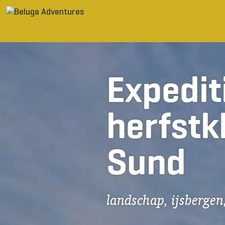
Ga naar inhoud
Expedi
herfstk
Sund
landschap, ijsbergen