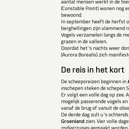
aantal mensen werkt in de toeri
(Constable Point) wonen nog e
bewoond.
In september heeft de herfst o
berghellingen zijn vlammend ro
Vogels verzamelen langs de me
grazen in de valleien.
Doordat het 's nachts weer donk
(Aurora Borealis) zich manifest
De reis in het kort
De scheepsreizen beginnen in
inschepen steken de schepen S
Er volgt een volle dag op zee. A
mogelijk passerende vogels en w
vanaf de brug of vanuit de obs
De derde dag zult u 's ochtend
Groenland
zien. Vier volle da
zodiaccruises gemaakt worden. 