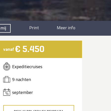
Print
Meer info
 mij
€ 5.450
vanaf
Expeditiecruises
9 nachten
september