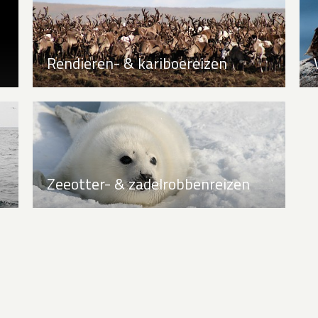
Rendieren- & kariboereizen
Zeeotter- & zadelrobbenreizen