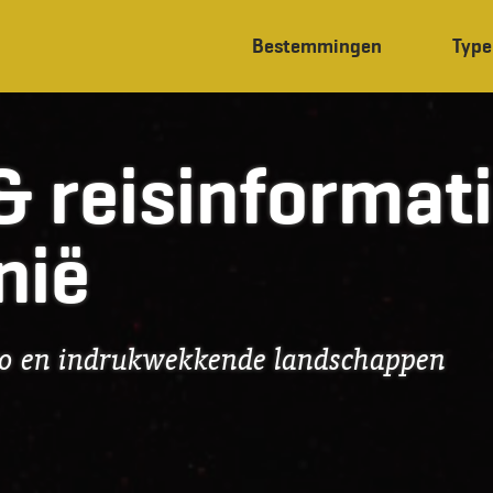
Bestemmingen
Type
& reisinformat
nië
go en indrukwekkende landschappen