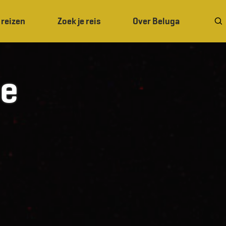
 reizen
Zoek je reis
Over Beluga
ie