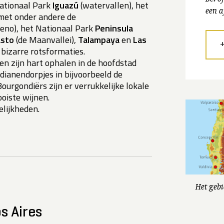
ationaal Park
Iguazú
(watervallen), het
een a
met onder andere de
reno), het Nationaal Park
Peninsula
asto
(de Maanvallei),
Talampaya
en
Las
bizarre rotsformaties.
een zijn hart ophalen in de hoofdstad
ndianendorpjes in bijvoorbeeld de
Bourgondiërs zijn er verrukkelijke lokale
oiste wijnen.
lijkheden.
Het gebi
s Aires