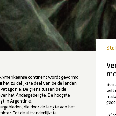
Ste
Ve
mo
id-Amerikaanse continent wordt gevormd
ij het zuidelijkste deel van beide landen
Bent
m
Patagonië
. De grens tussen beide
wilt
 over het Andesgebergte. De hoogste
make
gt in Argentinië.
gede
urgebieden, die door de lengte van het
akter. Tot de uitzonderlijkste
Bel o