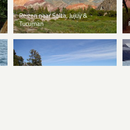
Reizen naar Salta, Jujuy &
Tucuman
Reizen naar Bariloche en het
merengebied