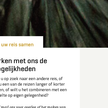
l uw reis samen
rken met ons de
gelijkheden
 u op zoek naar een andere reis, of
 u een van de reizen langer of korter
n, of wilt u het combineren met een
elte op eigen gelegenheid?
f mail ons voor overleg of het maken van