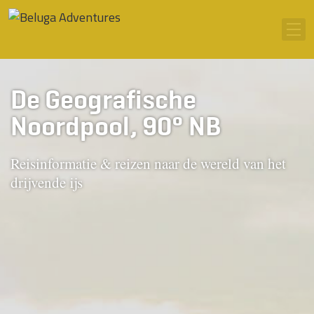
Ga naar inhoud
Men
De Geografische
Noordpool, 90° NB
Reisinformatie & reizen naar de wereld van het
drijvende ijs