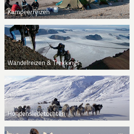
Kampeerreizen
Wandelreizen & Trekkings
Hondensledetochten