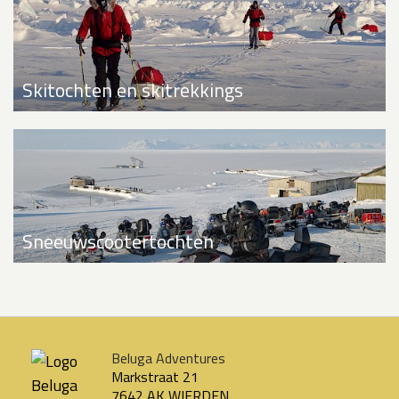
Skitochten en skitrekkings
Sneeuwscootertochten
Beluga Adventures
Markstraat 21
7642 AK WIERDEN