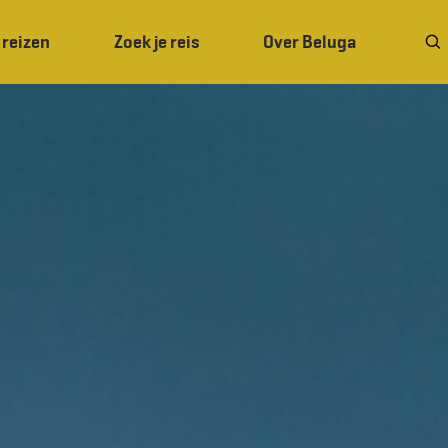
 reizen
Zoek je reis
Over Beluga