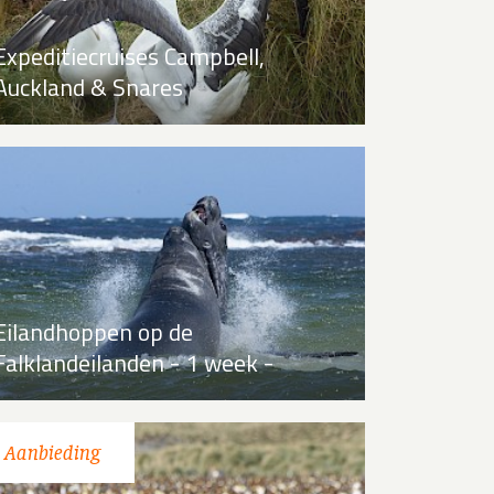
Expeditiecruises Campbell,
Auckland & Snares
Eilandhoppen op de
Falklandeilanden - 1 week -