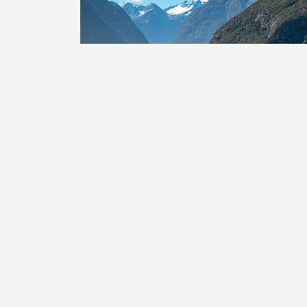
Expeditiecruises Campbell,
Auckland, Snares, Stewart &
Fiordland NP
Wilde dieren in de Finse winter