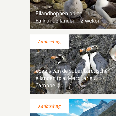
Eilandhoppen op de
Falklandeilanden - 2 weken -
Vogels van de subantarctische
eilanden (o.a. Macquarie &
Campbell)