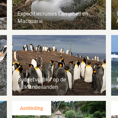
Expeditiecruises Campbell en
Macquarie
Budgetverblijf op de
Falklandeilanden