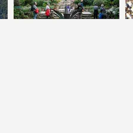
Expeditiecruise Wales &
Schotland
Expeditiecruise Schotland en
Schotse Eilanden