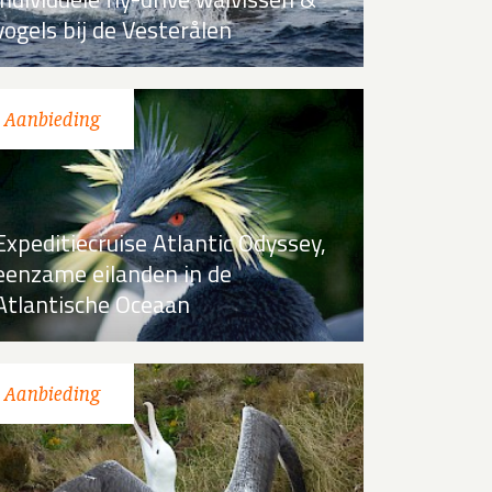
vogels bij de Vesterålen
Expeditiecruise Atlantic Odyssey,
eenzame eilanden in de
Atlantische Oceaan