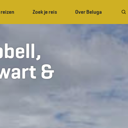
 reizen
Zoek je reis
Over Beluga
bell,
wart &