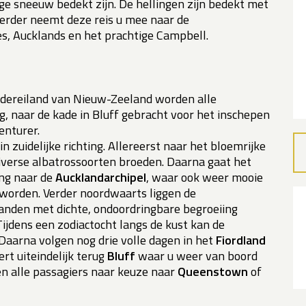
e sneeuw bedekt zijn. De hellingen zijn bedekt met
Verder neemt deze reis u mee naar de
s, Aucklands en het prachtige Campbell.
idereiland van Nieuw-Zeeland worden alle
g, naar de kade in Bluff gebracht voor het inschepen
enturer.
n zuidelijke richting. Allereerst naar het bloemrijke
verse albatrossoorten broeden. Daarna gaat het
ing naar de
Aucklandarchipel
, waar ook weer mooie
orden. Verder noordwaarts liggen de
landen met dichte, ondoordringbare begroeiing
jdens een zodiactocht langs de kust kan de
Daarna volgen nog drie volle dagen in het
Fiordland
rt uiteindelijk terug
Bluff
waar u weer van boord
n alle passagiers naar keuze naar
Queenstown
of