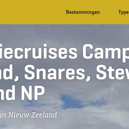
Bestemmingen
Type
iecruises Camp
d, Snares, Ste
nd NP
van Nieuw-Zeeland