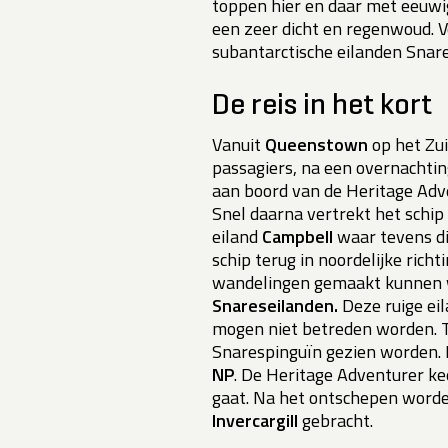
toppen hier en daar met eeuwig
een zeer dicht en regenwoud. 
subantarctische eilanden Snare
De reis in het kort
Vanuit
Queenstown
op het Zu
passagiers, na een overnachtin
aan boord van de Heritage Adv
Snel daarna vertrekt het schip i
eiland
Campbell
waar tevens di
schip terug in noordelijke richt
wandelingen gemaakt kunnen w
Snareseilanden.
Deze ruige ei
mogen niet betreden worden. Ti
Snarespinguïn gezien worden. 
NP
. De Heritage Adventurer kee
gaat. Na het ontschepen worde
Invercargill
gebracht.