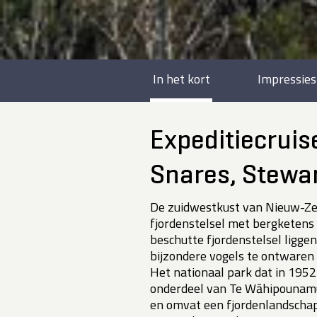
In het kort
Impressies
Expeditiecruis
Snares, Stewar
De zuidwestkust van Nieuw-Ze
fjordenstelsel met bergketens 
beschutte fjordenstelsel ligge
bijzondere vogels te ontwaren 
Het nationaal park dat in 1952 g
onderdeel van Te Wāhipounamu
en omvat een fjordenlandschap