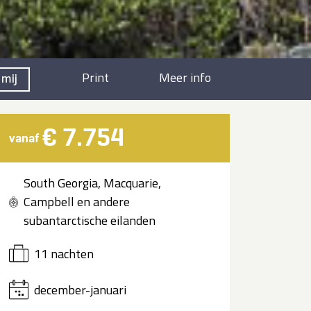
Print
Meer info
 mij
€ 7.754
vanaf
South Georgia, Macquarie,
Campbell en andere
subantarctische eilanden
11 nachten
december-januari