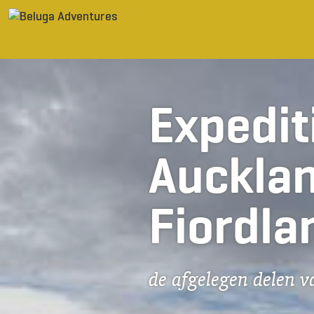
Ga naar inhoud
Expedit
Aucklan
Fiordla
de afgelegen delen 