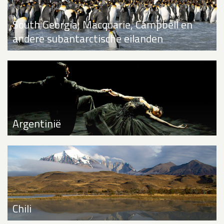
South Georgia, Macquarie, Campbell en
andere subantarctische eilanden
Argentinië
Chili