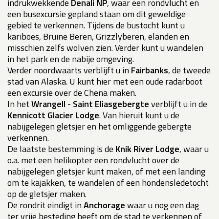
indrukwekkende
Denali NP
, waar een rondvlucht en
een busexcursie gepland staan om dit geweldige
gebied te verkennen. Tijdens de bustocht kunt u
kariboes, Bruine Beren, Grizzlyberen, elanden en
misschien zelfs wolven zien. Verder kunt u wandelen
in het park en de nabije omgeving.
Verder noordwaarts verblijft u in
Fairbanks
, de tweede
stad van Alaska. U kunt hier met een oude radarboot
een excursie over de Chena maken.
In het
Wrangell - Saint Eliasgebergte
verblijft u in de
Kennicott Glacier Lodge
. Van hieruit kunt u de
nabijgelegen gletsjer en het omliggende gebergte
verkennen.
De laatste bestemming is de
Knik River Lodge
, waar u
o.a. met een helikopter een rondvlucht over de
nabijgelegen gletsjer kunt maken, of met een landing
om te kajakken, te wandelen of een hondensledetocht
op de gletsjer maken.
De rondrit eindigt in
Anchorage
waar u nog een dag
ter vrije besteding heeft om de stad te verkennen of