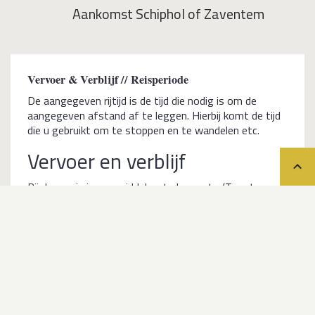
Aankomst Schiphol of Zaventem
Vervoer & Verblijf // Reisperiode
De aangegeven rijtijd is de tijd die nodig is om de
aangegeven afstand af te leggen. Hierbij komt de tijd
die u gebruikt om te stoppen en te wandelen etc.
Vervoer en verblijf
Teru
Bij deze reis is een middelgrote huurauto (Toyota
Corolla of gelijkwaardig) inbegrepen. Indien u een
grotere of kleinere auto wenst, is dat uiteraard
mogelijk. Prijzen hiervoor zijn op aanvraag.
Het verblijf is in middenklasse hotels. Behalve in
Achorage zijn er veelal maar enkele accommodaties in
een plaats. Er is dus niet veel keuze. De door ons
geselecteerde accommodaties zijn netjes en schoon.