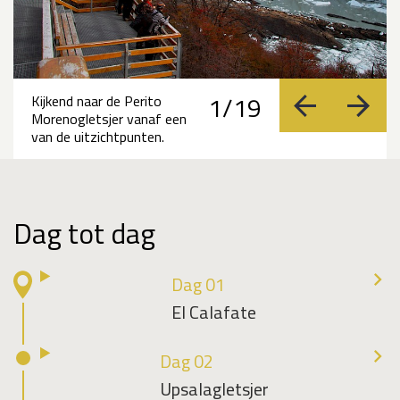
1/19
Kijkend naar de Perito
vorige
volge
Morenogletsjer vanaf een
van de uitzichtpunten.
Dag tot dag
Dag 01
El Calafate
Dag 02
Upsalagletsjer