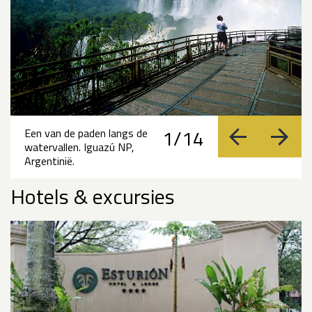
1/14
Een van de paden langs de
vorige
volge
watervallen. Iguazú NP,
Argentinië.
Hotels & excursies