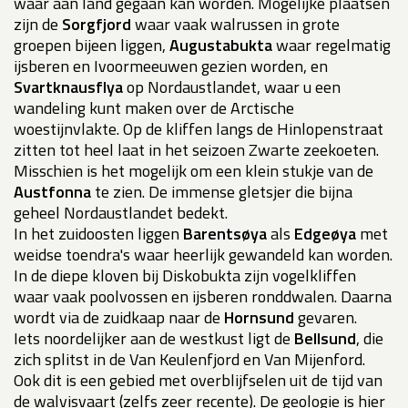
waar aan land gegaan kan worden. Mogelijke plaatsen
zijn de
Sorgfjord
waar vaak walrussen in grote
groepen bijeen liggen,
Augustabukta
waar regelmatig
ijsberen en Ivoormeeuwen gezien worden, en
Svartknausflya
op Nordaustlandet, waar u een
wandeling kunt maken over de Arctische
woestijnvlakte. Op de kliffen langs de Hinlopenstraat
zitten tot heel laat in het seizoen Zwarte zeekoeten.
Misschien is het mogelijk om een klein stukje van de
Austfonna
te zien. De immense gletsjer die bijna
geheel Nordaustlandet bedekt.
In het zuidoosten liggen
Barentsøya
als
Edgeøya
met
weidse toendra's waar heerlijk gewandeld kan worden.
In de diepe kloven bij Diskobukta zijn vogelkliffen
waar vaak poolvossen en ijsberen ronddwalen. Daarna
wordt via de zuidkaap naar de
Hornsund
gevaren.
Iets noordelijker aan de westkust ligt de
Bellsund
, die
zich splitst in de Van Keulenfjord en Van Mijenford.
Ook dit is een gebied met overblijfselen uit de tijd van
de walvisvaart (zelfs zeer recente). De geologie is hier