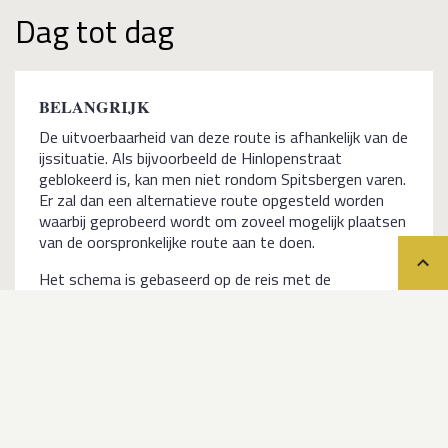
Dag tot dag
BELANGRIJK
De uitvoerbaarheid van deze route is afhankelijk van de
ijssituatie. Als bijvoorbeeld de Hinlopenstraat
geblokeerd is, kan men niet rondom Spitsbergen varen.
Er zal dan een alternatieve route opgesteld worden
waarbij geprobeerd wordt om zoveel mogelijk plaatsen
van de oorspronkelijke route aan te doen.
Teru
Het schema is gebaseerd op de reis met de
Noorderlicht. De reis met de Rembrandt van Rijn is 2
dagen korter.
Dag 01
Inschepen in Longyearbyen