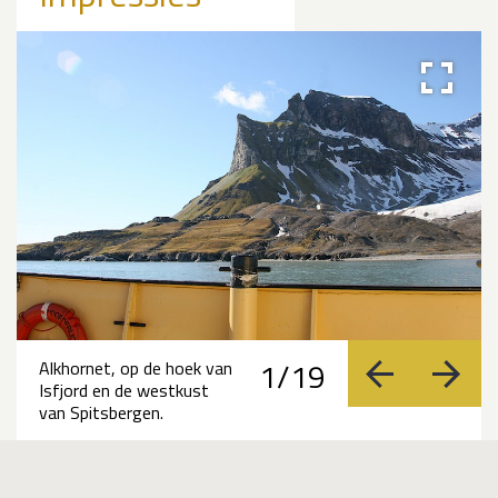
1/19
Alkhornet, op de hoek van
vorige
volge
Isfjord en de westkust
van Spitsbergen.