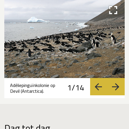
1/14
Adéliepinguïnkolonie op
vorige
volge
Devil (Antarctica).
Dag tot dag