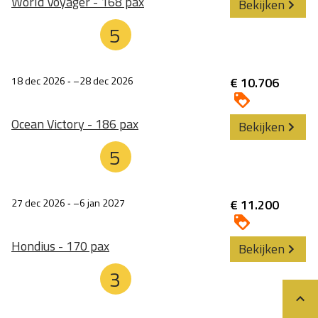
World Voyager - 168 pax
Bekijken
5
18 dec 2026
‐
28 dec 2026
€ 10.706
Ocean Victory - 186 pax
Bekijken
5
27 dec 2026
‐
6 jan 2027
€ 11.200
Hondius - 170 pax
Bekijken
3
Teru