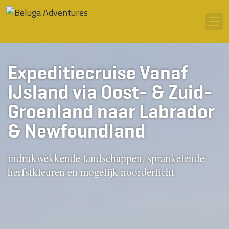
Ga naar inhoud
Men
Expeditiecruise Vanaf
IJsland via Oost- & Zuid-
Groenland naar Labrador
& Newfoundland
indrukwekkende landschappen, sprankelende
herfstkleuren en mogelijk noorderlicht