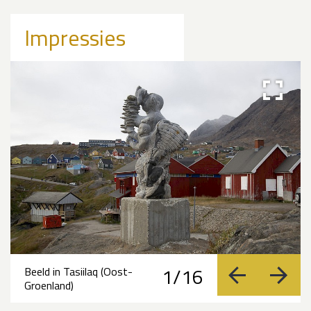
Impressies
1/16
Beeld in Tasiilaq (Oost-
vorige
volge
Groenland)