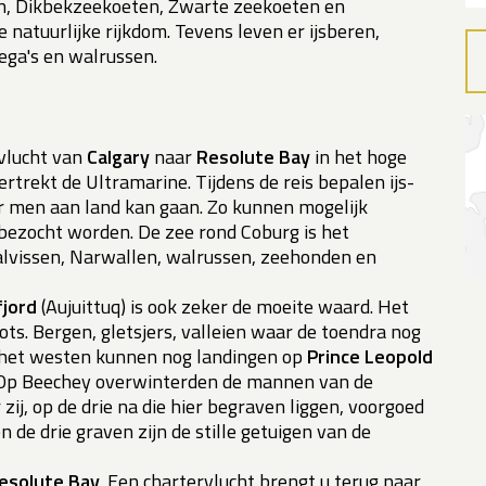
, Dikbekzeekoeten, Zwarte zeekoeten en
atuurlijke rijkdom. Tevens leven er ijsberen,
ga's en walrussen.
rvlucht van
Calgary
naar
Resolute Bay
in het hoge
rtrekt de Ultramarine. Tijdens de reis bepalen ijs-
men aan land kan gaan. Zo kunnen mogelijk
bezocht worden. De zee rond Coburg is het
lvissen, Narwallen, walrussen, zeehonden en
fjord
(Aujuittuq) is ook zeker de moeite waard. Het
ts. Bergen, gletsjers, valleien waar de toendra nog
ar het westen kunnen nog landingen op
Prince Leopold
Op Beechey overwinterden de mannen van de
zij, op de drie na die hier begraven liggen, voorgoed
de drie graven zijn de stille getuigen van de
esolute Bay
. Een chartervlucht brengt u terug naar