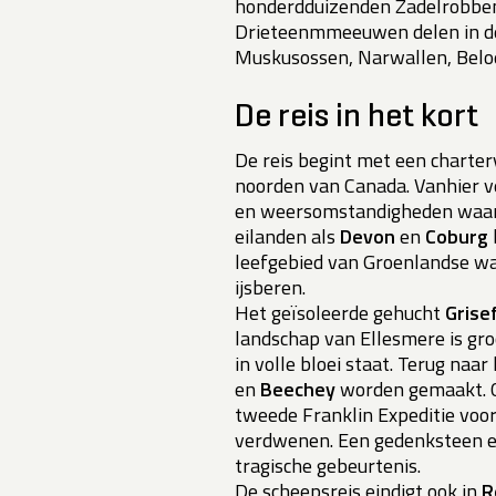
honderdduizenden Zadelrobben
Drieteenmmeeuwen delen in de n
Muskusossen, Narwallen, Beloe
De reis in het kort
De reis begint met een charte
noorden van Canada. Vanhier ve
en weersomstandigheden waar 
eilanden als
Devon
en
Coburg
leefgebied van Groenlandse wa
ijsberen.
Het geïsoleerde gehucht
Grise
landschap van Ellesmere is groo
in volle bloei staat. Terug na
en
B
eechey
worden gemaakt. 
tweede Franklin Expeditie voor 
verdwenen. Een gedenksteen en 
tragische gebeurtenis.
De scheepsreis eindigt ook in
R