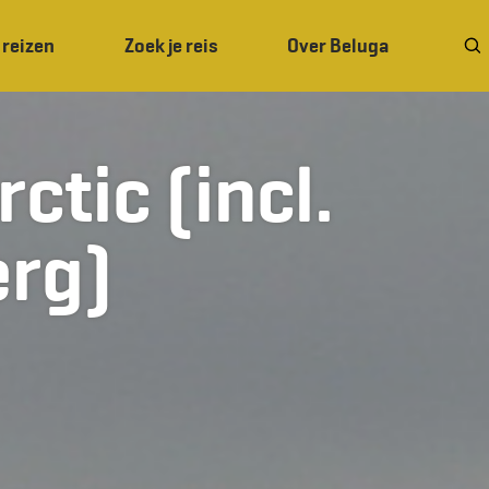
 reizen
Zoek je reis
Over Beluga
ctic (incl.
erg)