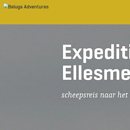
Ga naar inhoud
Expediti
Ellesme
scheepsreis naar het