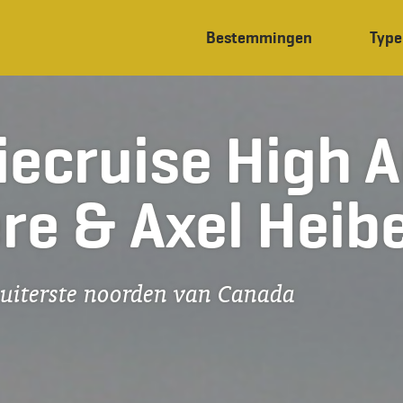
Bestemmingen
Type
ecruise High Ar
re & Axel Heib
 uiterste noorden van Canada