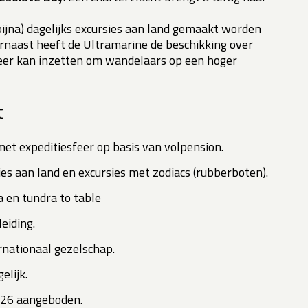
bijna) dagelijks excursies aan land gemaakt worden
rnaast heeft de Ultramarine de beschikking over
weer kan inzetten om wandelaars op een hoger
t
met expeditiesfeer op basis van volpension.
ies aan land en excursies met zodiacs (rubberboten).
 en tundra to table
eiding.
rnationaal gezelschap.
elijk.
026 aangeboden.