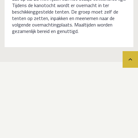
Tijdens de kanotocht wordt er overnacht in ter
beschikkinggestelde tenten. De groep moet zelf de
tenten op zetten, inpakken en meenemen naar de
volgende overnachtingplaats. Maaltijden worden
gezamenlijk bereid en genuttigd.
Teru
Data & prijzen
Pagina bijgewerkt op 24 juli 2026
CANADA-511