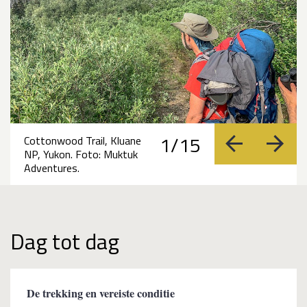
1/15
Cottonwood Trail, Kluane
vorige
volge
NP, Yukon. Foto: Muktuk
Adventures.
Dag tot dag
De trekking en vereiste conditie