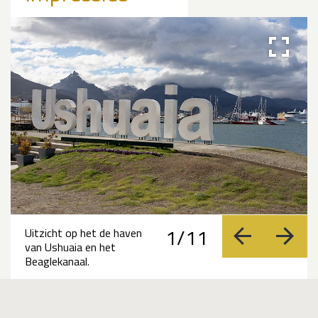
1/11
Uitzicht op het de haven
vorige
volge
van Ushuaia en het
Beaglekanaal.