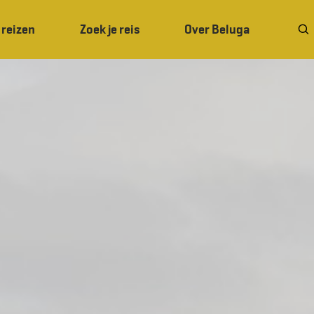
 reizen
Zoek je reis
Over Beluga