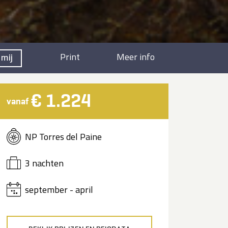
Print
Meer info
 mij
€ 1.224
vanaf
NP Torres del Paine
3 nachten
september - april