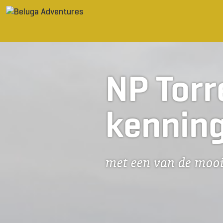
Ga naar inhoud
NP Torr
kennin
met een van de mooi