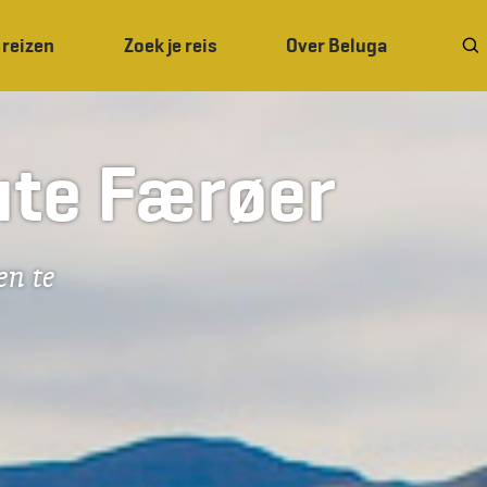
 reizen
Zoek je reis
Over Beluga
ute Færøer
en te