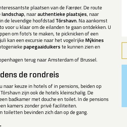
interessantste plaatsen van de Færøer. De route
e
landschap
, naar
authentieke plaatsjes
, naar
in de levendige hoofdstad
Tórshavn
. Na aankomst
o voor u klaar om de eilanden te gaan ontdekken. U
oppen om foto's te maken, te picknicken of een
juli kan een excursie naar het vogelrijke
Mýkines
fotogenieke
papegaaiduikers
te kunnen zien en
 Kopenhagen terug naar Amsterdam of Brussel.
dens de rondreis
 u naar keuze in hotels of in pensions, beiden op
 Tórshavn zijn ook de hotels kleinschalig. De
een badkamer met douche en toilet. In de pensions
en kamers zonder privé faciliteiten.
 toiletten bevinden zich dan op de gang.