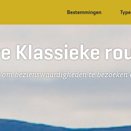
Bestemmingen
Type
ve Klassieke ro
jd om bezienswaardigheden te bezoeken 