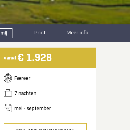
Print
Meer info
 mij
€ 1.928
vanaf
Færøer
7 nachten
mei - september