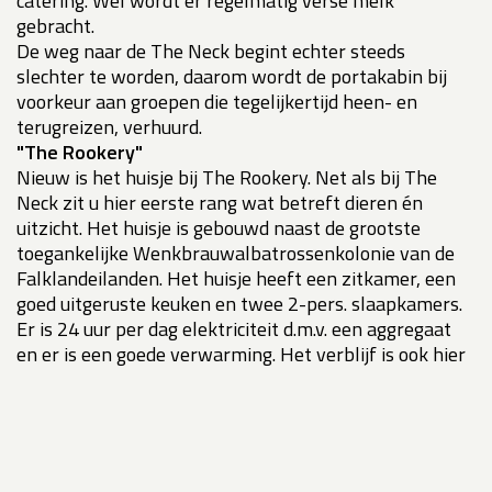
catering. Wel wordt er regelmatig verse melk
gebracht.
De weg naar de The Neck begint echter steeds
slechter te worden, daarom wordt de portakabin bij
voorkeur aan groepen die tegelijkertijd heen- en
terugreizen, verhuurd.
"The Rookery"
Nieuw is het huisje bij The Rookery. Net als bij The
Neck zit u hier eerste rang wat betreft dieren én
uitzicht. Het huisje is gebouwd naast de grootste
toegankelijke Wenkbrauwalbatrossenkolonie van de
Falklandeilanden. Het huisje heeft een zitkamer, een
goed uitgeruste keuken en twee 2-pers. slaapkamers.
Er is 24 uur per dag elektriciteit d.m.v. een aggregaat
en er is een goede verwarming. Het verblijf is ook hier
op basis van self-catering. Wel wordt er bij bijna ieder
bezoek vanuit de settlement verse melk meegebracht.
Teru