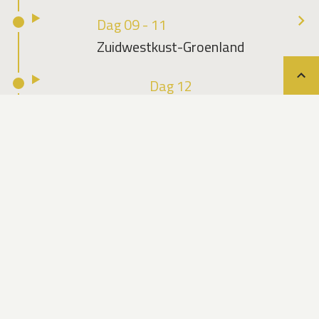
Dag 09 - 11
Zuidwestkust-Groenland
Teru
Dag 12
Nuuk
Dag 13
Nuuk
Data & prijzen
Pagina bijgewerkt op 1 juli 2026