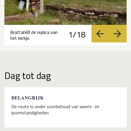
1/18
Brattahlíð de replica van
vorige
volge
het kerkje.
Dag tot dag
BELANGRIJK
De route is onder voorbehoud van weers- en
ijsomstandigheden.