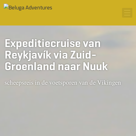
Ga naar inhoud
Men
Expeditiecruise van
Reykjavík via Zuid-
Groenland naar Nuuk
scheepsreis in de voetsporen van de Vikingen