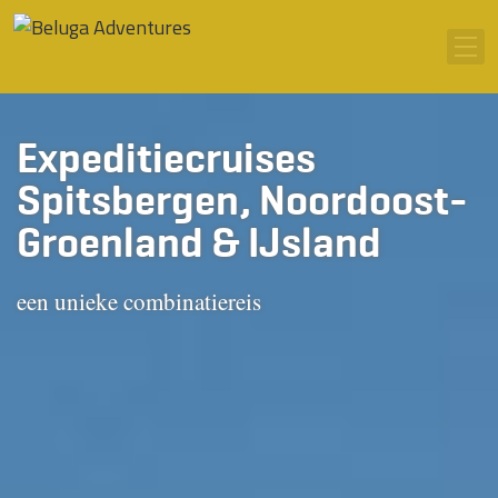
Ga naar inhoud
Men
Expeditiecruises
Spitsbergen, Noordoost-
Groenland & IJsland
een unieke combinatiereis