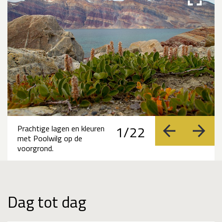
1/22
Prachtige lagen en kleuren
vorige
volge
met Poolwilg op de
voorgrond.
Dag tot dag