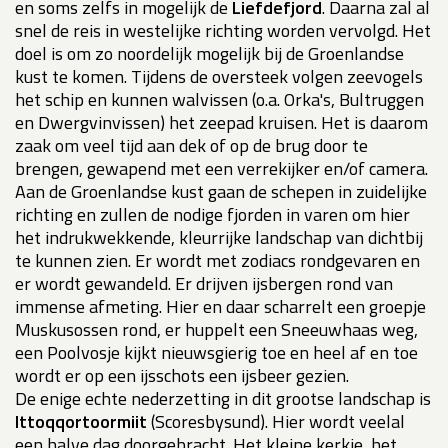
en soms zelfs in mogelijk de
Liefdefjord
. Daarna zal al
snel de reis in westelijke richting worden vervolgd. Het
doel is om zo noordelijk mogelijk bij de Groenlandse
kust te komen. Tijdens de oversteek volgen zeevogels
het schip en kunnen walvissen (o.a. Orka's, Bultruggen
en Dwergvinvissen) het zeepad kruisen. Het is daarom
zaak om veel tijd aan dek of op de brug door te
brengen, gewapend met een verrekijker en/of camera.
Aan de Groenlandse kust gaan de schepen in zuidelijke
richting en zullen de nodige fjorden in varen om hier
het indrukwekkende, kleurrijke landschap van dichtbij
te kunnen zien. Er wordt met zodiacs rondgevaren en
er wordt gewandeld. Er drijven ijsbergen rond van
immense afmeting. Hier en daar scharrelt een groepje
Muskusossen rond, er huppelt een Sneeuwhaas weg,
een Poolvosje kijkt nieuwsgierig toe en heel af en toe
wordt er op een ijsschots een ijsbeer gezien.
De enige echte nederzetting in dit grootse landschap is
lttoqqortoormiit
(Scoresbysund). Hier wordt veelal
een halve dag doorgebracht. Het kleine kerkje, het