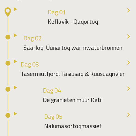
Dag 01
Keflavík - Qaqortoq
Dag 02
Saarloq, Uunartoq warmwaterbronnen
Dag 03
Tasermiutfjord, Tasiusaq & Kuusuaqrivier
Dag 04
De granieten muur Ketil
Dag 05
Nalumasortoqmassief