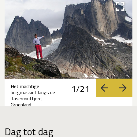
1/21
Het machtige
vorige
volge
bergmassief langs de
Tasermiutfjord,
Groenland.
Dag tot dag