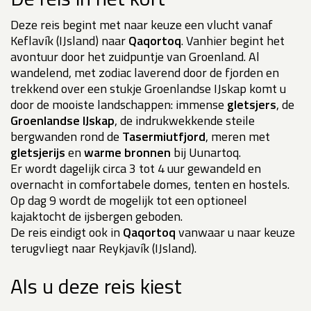
Deze reis begint met naar keuze een vlucht vanaf
Keflavík (IJsland) naar
Qaqortoq
. Vanhier begint het
avontuur door het zuidpuntje van Groenland. Al
wandelend, met zodiac laverend door de fjorden en
trekkend over een stukje Groenlandse IJskap komt u
door de mooiste landschappen: immense
gletsjers
, de
Groenlandse IJskap
, de indrukwekkende steile
bergwanden rond de
Tasermiutfjord
, meren met
gletsjerijs
en
warme bronnen
bij Uunartoq.
Er wordt dagelijk circa 3 tot 4 uur gewandeld en
overnacht in comfortabele domes, tenten en hostels.
Op dag 9 wordt de mogelijk tot een optioneel
kajaktocht de ijsbergen geboden.
De reis eindigt ook in
Qaqortoq
vanwaar u naar keuze
terugvliegt naar Reykjavík (IJsland).
Als u deze reis kiest