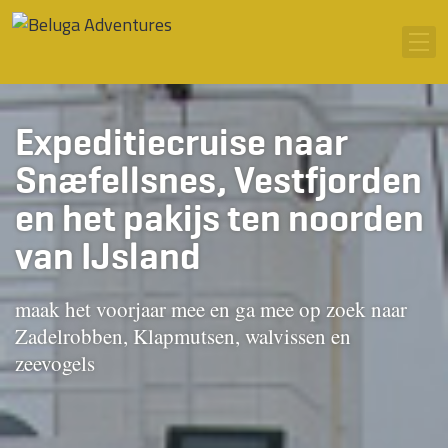
Ga naar inhoud
Men
Expeditiecruise naar
Snæfellsnes, Vestfjorden
en het pakijs ten noorden
van IJsland
maak het voorjaar mee en ga mee op zoek naar
Zadelrobben, Klapmutsen, walvissen en
zeevogels