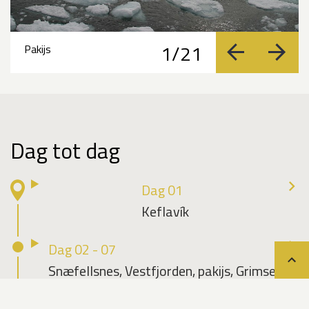
1/21
Pakijs
vorige
volge
Dag tot dag
Dag 01
Keflavík
Dag 02 - 07
Teru
Snæfellsnes, Vestfjorden, pakijs, Grimsey
Dag 08