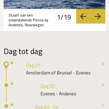
1/19
Staart van een
vorige
volge
onderduikende Potvis bij
Andenes, Noorwegen.
Dag tot dag
Dag 01
Amsterdam of Brussel - Evenes
Dag 02
Evenes - Andenes
Dag 03 - 04