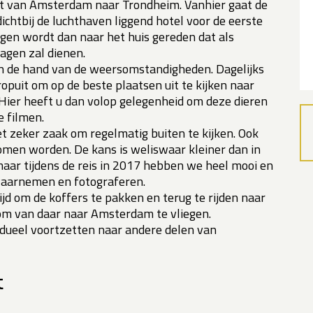
ht van Amsterdam naar Trondheim. Vanhier gaat de
ichtbij de luchthaven liggend hotel voor de eerste
gen wordt dan naar het huis gereden dat als
dagen zal dienen.
n de hand van de weersomstandigheden. Dagelijks
opuit om op de beste plaatsen uit te kijken naar
ier heeft u dan volop gelegenheid om deze dieren
e filmen.
 het zeker zaak om regelmatig buiten te kijken. Ook
omen worden. De kans is weliswaar kleiner dan in
ar tijdens de reis in 2017 hebben we heel mooi en
 waarnemen en fotograferen.
ijd om de koffers te pakken en terug te rijden naar
om van daar naar Amsterdam te vliegen.
vidueel voortzetten naar andere delen van
t