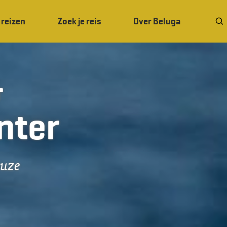
 reizen
Zoek je reis
Over Beluga
&
nter
euze