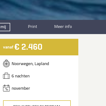
Print
Meer info
 mij
€ 2.460
vanaf
Noorwegen, Lapland
6 nachten
november