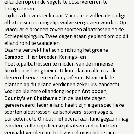
eilanden op om de vogels te observeren en te
fotograferen.
Tijdens de oversteek naar
Macquarie
zullen de nodige
albatrossen en mogelijk walvissen gezien worden. Op
Macquarie broeden zeven soorten albatrossen en de
Schlegelspinguïn. Twee dagen staan gepland om op dit
eiland rond te wandelen.
Daarna vertrekt het schip richting het groene
Campbell
. Hier broeden Konings- en
Roetkopalbatrossen te midden van de immense
kruiden die hier groeien. U kunt dan in alle rust de
dieren observeren en fotograferen. Maar ook de
planten op dit eiland verdienen zeker uw aandacht.
Voor de kleinere eilandengroepen
Antipoden
,
Bounty's
en
Chathams
zijn de laatste dagen
gereserveerd. Ieder eiland heeft zijn eigen specifieke
soorten albatrossen, aalscholvers, stormvogels,
parkieten, etc. Omdat niet overal aan land gegaan mag
worden, zullen op diverse plaatsen zodiactochten
gemaakt worden om toch zoveel mogelijk te zien.