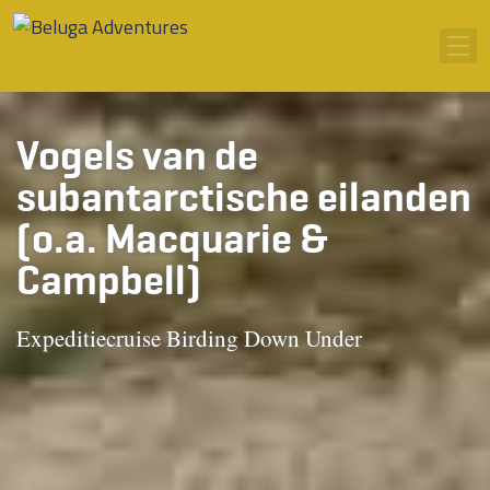
Ga naar inhoud
Men
Vogels van de
subantarctische eilanden
(o.a. Macquarie &
Campbell)
Expeditiecruise Birding Down Under