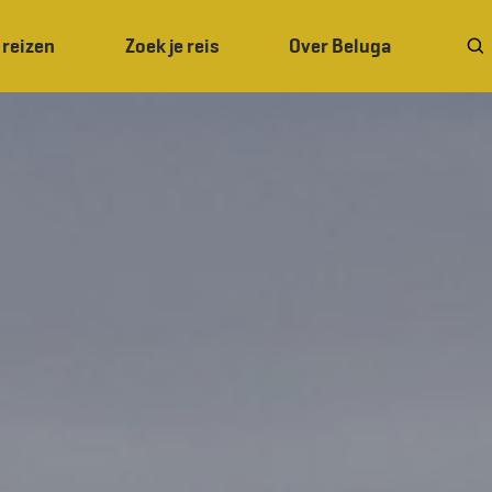
 reizen
Zoek je reis
Over Beluga