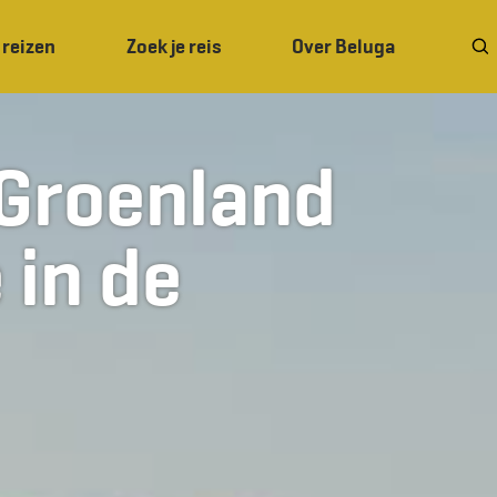
 reizen
Zoek je reis
Over Beluga
-Groenland
in de