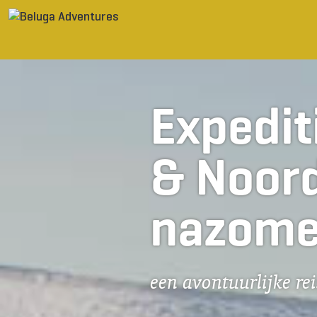
Ga naar inhoud
Expedit
& Noor
nazome
een avontuurlijke re