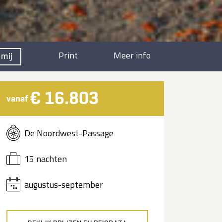
Print
Meer info
 mij
€ 16.803
vanaf
De Noordwest-Passage
15 nachten
augustus-september