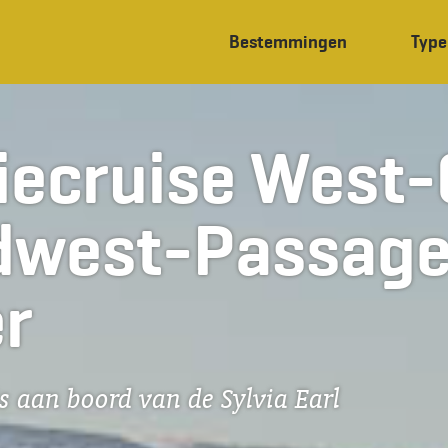
Bestemmingen
Type
iecruise West
dwest-Passage 
r
is aan boord van de Sylvia Earl