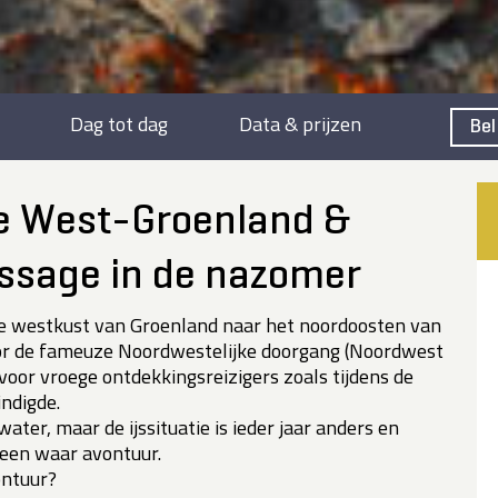
Dag tot dag
Data & prijzen
Bel
se West-Groenland &
sage in de nazomer
e westkust van Groenland naar het noordoosten van
oor de fameuze Noordwestelijke doorgang (Noordwest
 voor vroege ontdekkingsreizigers zoals tijdens de
indigde.
ter, maar de ijssituatie is ieder jaar anders en
 een waar avontuur.
ontuur?