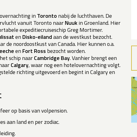
lovernachting in
Toronto
nabij de luchthaven. De
ervlucht vanuit Toronto naar
Nuuk
in Groenland. Hier
rtabele expeditiecruiseschip Greg Mortimer.
ulissat
en
Disko-eiland
aan de westkust bezocht.
r de noordoostkust van Canada. Hier kunnen o.a.
eeche
en
Fort Ross
bezocht worden.
 het schip naar
Cambridge Bay
. Vanhier brengt een
 naar
Calgary
, waar nog een hotelovernachting volgt.
stelde richting uitgevoerd en begint in Calgary en
t
feer op basis van volpension.
ies aan land en per zodiac.
eiding.