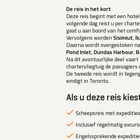
De reis in het kort
Deze reis begint met een hote
volgende dag reist u per chart
gaat u aan boord van het comfo
Vervolgens worden
Sisimiut
,
Il
Daarna wordt overgestoken naa
Pond Inlet
,
Dundas Harbour
,
B
Na dit avontuurlijke deel vaart
chartervliegtuig de passagiers
De tweede reis wordt in tegeng
eindigt in Toronto.
Als u deze reis kies
Scheepsreis met expedities
Inclusief regelmatig excurs
Engelssprekende expeditiel