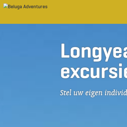
Ga naar inhoud
Longyea
excursi
Stel uw eigen indivi