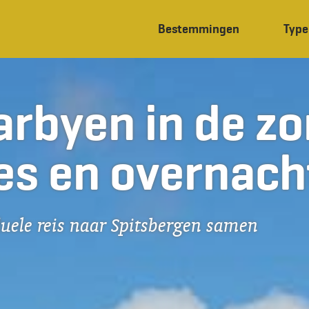
Bestemmingen
Type
rbyen in de z
es en overnach
duele reis naar Spitsbergen samen