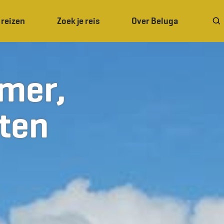
 reizen
Zoek je reis
Over Beluga
omer,
ten