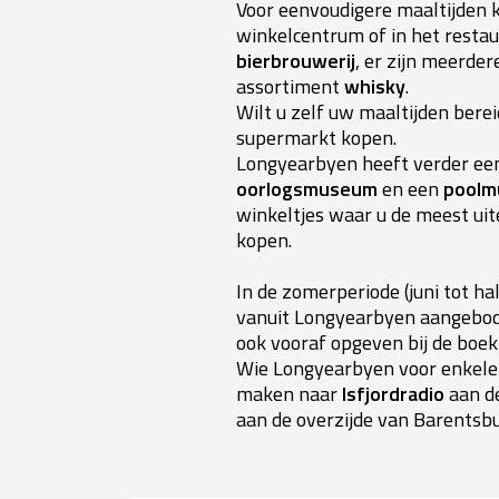
Voor eenvoudigere maaltijden k
winkelcentrum of in het restaur
bierbrouwerij
, er zijn meerde
assortiment
whisky
.
Wilt u zelf uw maaltijden bere
supermarkt kopen.
Longyearbyen heeft verder ee
oorlogsmuseum
en een
pool
winkeltjes waar u de meest ui
kopen.
In de zomerperiode (juni tot ha
vanuit Longyearbyen aangebode
ook vooraf opgeven bij de boek
Wie Longyearbyen voor enkele 
maken naar
Isfjordradio
aan de
aan de overzijde van Barentsbu