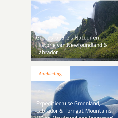
Groepsrondreis Natuur en
Historie van Newfoundland &
Labrador
Expeditiecruise Groenland,
Labrador & Torngat Mountains
NP en Newfoundland (nazomer)