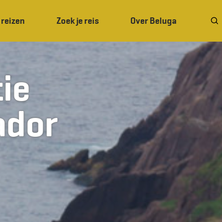
 reizen
Zoek je reis
Over Beluga
ie
ador