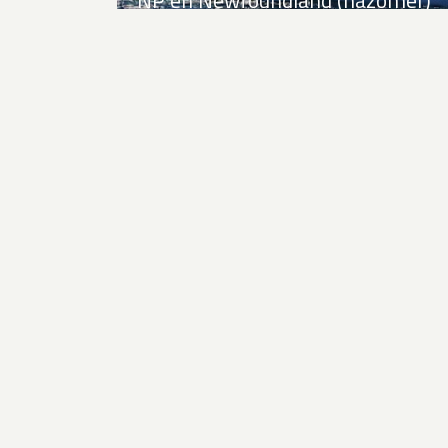
Expeditiecruise Rondom
Newfoundland
Zoek een andere bestemming