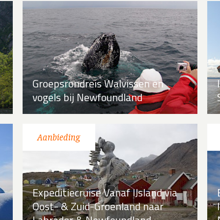
Groepsrondreis Walvissen en
vogels bij Newfoundland
Expeditiecruise Vanaf IJsland via
Oost- & Zuid-Groenland naar
Labrador & Newfoundland