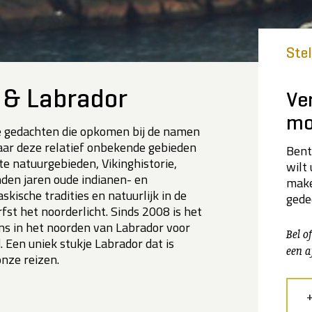
Ste
 & Labrador
Ve
mo
te gedachten die opkomen bij de namen
ar deze relatief onbekende gebieden
Bent
te natuurgebieden, Vikinghistorie,
wilt
den jaren oude indianen- en
make
askische tradities en natuurlijk in de
gede
t het noorderlicht. Sinds 2008 is het
s in het noorden van Labrador voor
Bel o
 Een uniek stukje Labrador dat is
een a
nze reizen.